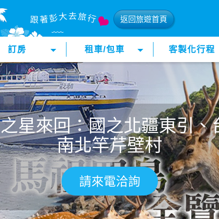
返回旅遊首頁
訂房
租車/包車
客製化行程
北之星來回：國之北疆東引、
南北竿芹壁村
請來電洽詢