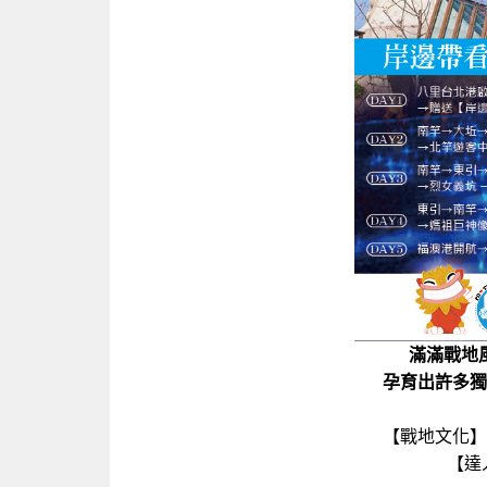
滿滿戰地
孕育出許多獨
【戰地文化】
【達