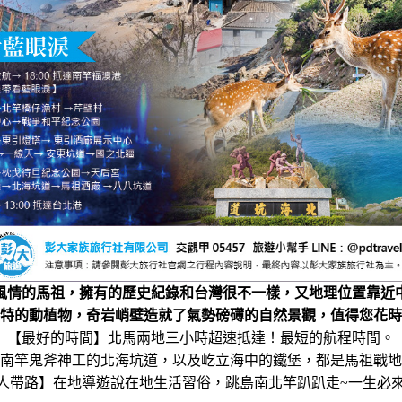
風情的馬祖，擁有的歷史紀錄和台灣很不一樣，又地理位置靠近
特的動植物，奇岩峭壁造就了氣勢磅礡的自然景觀，值得您花時
【最好的時間】北馬兩地三小時超速抵達！最短的航程時間。
南竿鬼斧神工的北海坑道，以及屹立海中的鐵堡，都是馬祖戰地
人帶路】在地導遊說在地生活習俗，跳島南北竿趴趴走~一生必