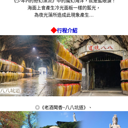
《少年Pi的奇幻漂流》中的魔幻海洋，就是藍眼淚！
海面上會產生冷光面板一樣的藍光，
為夜光藻所造成此現象產生…
◆
行程介紹
◎《老酒聞香~八八坑道》、