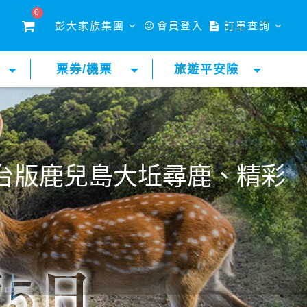
0
彭大家族集團
會員登入
訂單查詢
票券/機票
旅遊平安險
台版鹿兒島大坵尋鹿、精彩