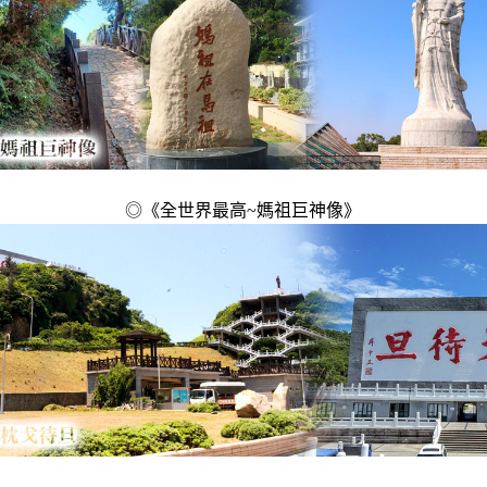
◎
《全世界最高~媽祖巨神像》