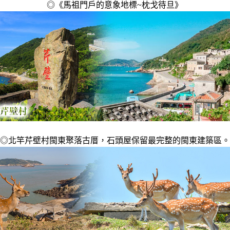
◎
《馬祖門戶的意象地標~枕戈待旦》
◎北竿芹壁村閩東聚落古厝，石頭屋保留最完整的閩東建築區。