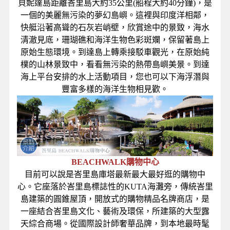
貝妮達島距離峇里島大約35公里(船程大約40分鐘)，是
一個的美麗無污染的夢幻島嶼。這裡與印度洋相鄰，
快艇沿著高聳的石灰岩峭壁，欣賞途中的景致，海水
清澈見底，珊瑚礁和海洋生物色彩斑斕，保留著島上
原始生態環境。到達島上轉乘接駁車觀光，在原始純
樸的山林景致中，看看無污染的熱帶島嶼美景。到達
海上平台安排的水上活動項目，您也可以下海浮潛與
豐富多樣的海洋生物相見歡。
BEACHWALK購物中心
目前可以說是峇里島庫塔最新最大最好逛的購物中
心。它座落於峇里島標誌性的KUTA海灘旁，傳統峇里
島建築的圓錐屋頂，開放式的購物精品名牌商店，是
一座結合峇里島文化、藝術及環保，所建築的大型露
天綜合商場。從國際設計師奢華品牌，到本地最時髦