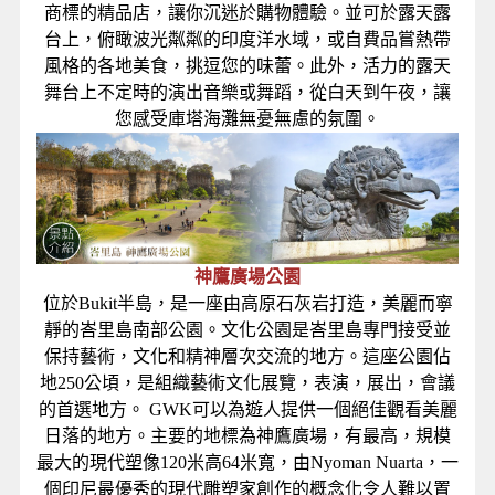
商標的精品店，讓你沉迷於購物體驗。並可於露天露
台上，俯瞰波光粼粼的印度洋水域，或自費品嘗熱帶
風格的各地美食，挑逗您的味蕾。此外，活力的露天
舞台上不定時的演出音樂或舞蹈，從白天到午夜，讓
您感受庫塔海灘無憂無慮的氛圍。
神鷹廣場公園
位於Bukit半島，是一座由高原石灰岩打造，美麗而寧
靜的峇里島南部公園。文化公園是峇里島專門接受並
保持藝術，文化和精神層次交流的地方。這座公園佔
地250公頃，是組織藝術文化展覽，表演，展出，會議
的首選地方。 GWK可以為遊人提供一個絕佳觀看美麗
日落的地方。主要的地標為神鷹廣場，有最高，規模
最大的現代塑像120米高64米寬，由Nyoman Nuarta，一
個印尼最優秀的現代雕塑家創作的概念化令人難以置