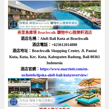
峇里島庫塔 Beachwalk 購物中心雅樂軒酒店
酒店名稱：Aloft Bali Kuta at Beachwalk
酒店電話：+623612014888
酒店地址：Beachwalk Shopping Center, Jl. Pantai
Kuta, Kuta, Kec. Kuta, Kabupaten Badung, Bali 80361
Indonesia
酒店官網：
https://www.marriott.com/en-
us/hotels/dpska-aloft-bali-kuta/overview/