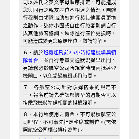
司以姓氏之英文字母順序排定，可能造成
您與同行之親友座位不相連之情況，團體
行程則由領隊協助您進行與其他團員更換
之動作，迷你
小團或自由行旅客則請自行
與其他旅客協調。領隊進行座位更換時，
可能造成變更您原始座位，敬請諒解。
６．
請於
班機起飛前2.5小時抵達機場與領
隊會合
，
並自行考量交通狀況提早出門。
另請務必於航空公司所規定時間內抵達登
機閘口，以免錯過航班起飛時間。
７．各航空公司針對孕婦搭乘的規定不
一，報名前請先確認您懷孕的週期否可以
搭乘飛機與準備相關的搭機證明。
８．本行程使用之機票，不可累積航空公
司哩程、不可事先指定坐席或劃位。(需依
照航空公司櫃台排序為準)。