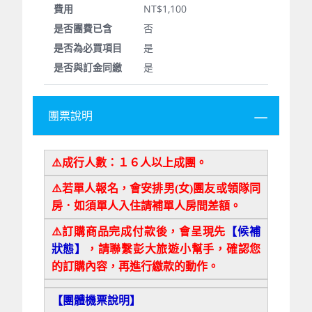
NT$1,100
否
是
是
團票說明
⚠️
成行人數：１６人以上成團。
⚠️
若單人報名，會安排男(女)團友或領隊同
房．如須單人入住請補單人房間差額。
⚠️
訂購商品完成付款後，會呈現先
【候補
狀態】
，請聯繫彭大旅遊小幫手，確認您
的訂購內容，再進行繳款的動作。
【團體機票說明】