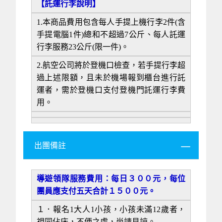
【託運行李說明】
1.本商品費用包含每人手提上機行李2件(含
手提電腦1件)總和不超過7公斤、每人託運
行李服務23公斤(限一件)。
2.航空公司將於登機口檢查，若手提行李超
過上述限額，且未於機場報到櫃台進行託
運者，需於登機口支付登機門託運行李費
用。
出團備註
導遊領隊服務費用：每日３００元，每位
團員應支付五天合計１５００元。
１．
報名1大人1小孩，小孩未滿12歲者，
視同佔床，不便之處，尚請見諒。