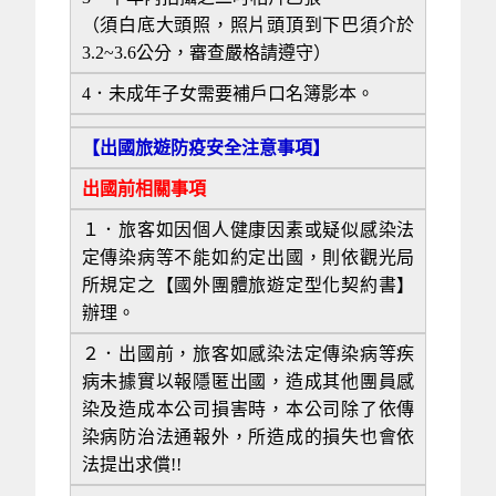
（須白底大頭照，照片頭頂到下巴須介於
3.2~3.6公分，審查嚴格請遵守）
4．未成年子女需要補戶口名簿影本。
【出國旅遊防疫安全注意事項】
出國前相關事項
１．旅客如因個人健康因素或疑似感染法
定傳染病等不能如約定出國，則依觀光局
所規定之【國外團體旅遊定型化契約書】
辦理。
２．出國前，旅客如感染法定傳染病等疾
病未據實以報隱匿出國，造成其他團員感
染及造成本公司損害時，本公司除了依傳
染病防治法通報外，所造成的損失也會依
法提出求償!!