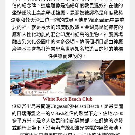
信的紀念碑。這座雕像是描繪印度教毘濕奴神在他的
坐騎翅膀上高高舉起雄鷹。毘濕奴被認為是印度教與
濕婆和梵天沿三位一體的成員。他是Vaishnaism中最重
要的神，就是最大的印度教教派。金翅鳥是從擁有的
鷹和人性化功能的混合印度神話鳥的生物。神鷹廣場
雕占到文化公園中的60多公頃。這兩個項目都由神鷹
廣場基金會為打造峇里島世界知名旅遊目的地的地標
性建築而建設的。
White Rock Beach Club
位於峇里島最南端Ungasan的Melasti Beach，是最美麗
的日落海灘之一的Melasti雄偉的懸崖下方，佔地7,500
多平方米，是令人敬畏的南部俱樂部。在舒適的沙發
或躺椅上坐下，沿著海岸線和波光粼粼的無邊泳池，