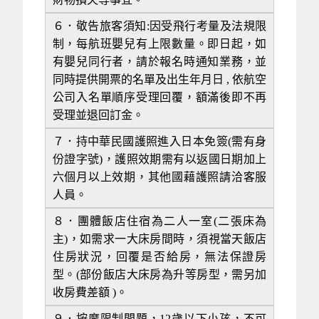
６．
敬告旅客須知:因受飛行考量及法規限
制，每航班嬰兒有上限數量。即日起，如
有嬰兒同行者，請於報名時通知業務，並
同時提供開票的名單及出生年月日 , 依航空
公司入名單順序受理回覆，額滿後即不再
受理並退回訂金。
７．
持中華民國護照進入日本免簽(需有身
份證字號)，護照效期需有以返國日期加上
六個月以上效期，其他國藉護照請洽客服
人員。
８．
團體飯店住宿為二人一室(二張床為
主)，如需求一大床房間時，須視當天飯店
住房狀況，回覆是否給房，無法保證房
型。(部份飯店大床房為升等房型，需另加
收房費差額 )。
９．
按摩限制問題，12歲以下小孩，不可