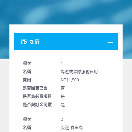
額外加價
1
導遊或領隊服務費用
NT$1,500
否
是
是
2
簽證-峇里島