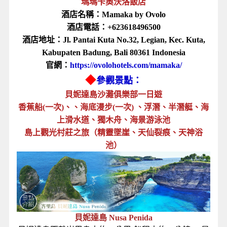
瑪瑪卡奧沃洛飯店
酒店名稱：Mamaka by Ovolo
酒店電話：+623618496500
酒店地址：Jl. Pantai Kuta No.32, Legian, Kec. Kuta,
Kabupaten Badung, Bali 80361 Indonesia
官網：
https://ovolohotels.com/mamaka/
◆
參觀景點：
貝妮達島沙灘俱樂部一日遊
香蕉船(一次)、、海底漫步(一次) 、浮潛、半潛艇、海
上滑水道、獨木舟、海景游泳池
島上觀光村莊之旅（精靈墜崖、天仙裂痕、天神浴
池）
貝妮達島 Nusa Penida