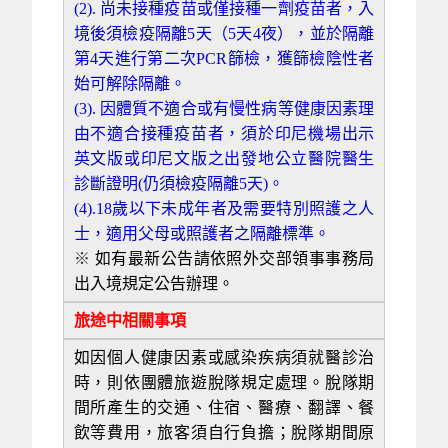
(2).
尚未接種疫苗或僅接種一劑疫苗者，入
境後須檢疫隔離5天（5天4夜），並於隔離
第4天進行第二次PCR篩檢，獲篩檢陰性者
始可解除隔離。
(3).
因體質不適合或有慢性病等健康因素理
由不適合接種疫苗者，須於印尼機場出示
英文版或印尼文版之出發地公立醫院醫生
診斷證明(仍須檢疫隔離5天)。
(4).18歲以下未成年者及需要特別照護之人
士，適用父母或照護者之隔離標準。
※
如有最新公告請依照外交部領事事務局
出入境規定公告辦理。
旅途中相關事項
如因個人健康因素或感染疾病須就醫診治
時，則依團體旅遊脫隊規定處理。脫隊期
間所產生的交通、住宿、醫療、翻譯、餐
飲等費用，旅客須自行負擔；脫隊期間原