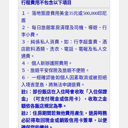
行程費用不包含以下項目
１．
落地簽證費用美金35元或500,000印尼
盾
２．
每日旅館客房清理及司機、導遊、行
李小費。
３．純係私人消費，如：行李超重費、酒
店飲料酒類、洗衣、電話、電報及私人交
通費。
４．
個人新辦護照費用。
５．旅遊平安保險及旅遊不便險。
６．
一經確認後如個人因素取消或被拒絕
入境峇里島，將無法申請退費。
註1：部份飯店在入住時會收取「入住保證
金」（可支付現金或信用卡），收取之金
額依各飯店規定為準。
註2：住房期間若無他費用產生，退房時務
必記得取回現金或銷毀信用卡簽單，以便
確保您的權益。