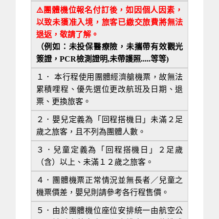
⚠️
團體機位報名付訂後，如因個人因素，
以致未獲准入境，旅客已繳交旅費將無法
退返，敬請了解。
（例如：未投保醫療險，未攜帶有效觀光
簽證，PCR檢測證明,未帶護照.....等等)
１．
本行程使用團體經濟艙機票，故無法
累積哩程、優先選位更改航班及日期、退
票、更換旅客。
２．嬰兒定義為「回程搭機日」未滿２足
歲之旅客，且不列為團體人數。
３．兒童定義為「回程搭機日」２足歲
（含）以上、未滿１２歲之旅客。
４．團體機票正常情況並無長者／兒童之
機票價差，嬰兒則請參考各行程售價。
５．由於團體機位座位安排統一由航空公