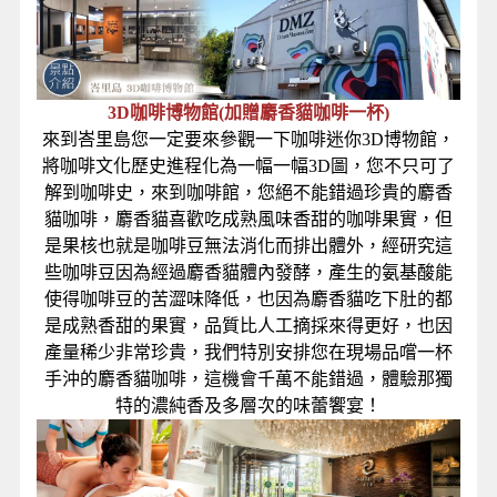
3D咖啡博物館(加贈麝香貓咖啡一杯)
來到峇里島您一定要來參觀一下咖啡迷你3D博物館，
將咖啡文化歷史進程化為一幅一幅3D圖，您不只可了
解到咖啡史，來到咖啡館，您絕不能錯過珍貴的麝香
貓咖啡，麝香貓喜歡吃成熟風味香甜的咖啡果實，但
是果核也就是咖啡豆無法消化而排出體外，經研究這
些咖啡豆因為經過麝香貓體內發酵，產生的氨基酸能
使得咖啡豆的苦澀味降低，也因為麝香貓吃下肚的都
是成熟香甜的果實，品質比人工摘採來得更好，也因
產量稀少非常珍貴，我們特別安排您在現場品嚐一杯
手沖的麝香貓咖啡，這機會千萬不能錯過，體驗那獨
特的濃純香及多層次的味蕾饗宴！