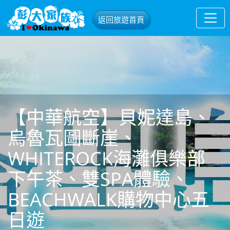
返回旅遊首頁
【中華航空】貝妮達島、
烏魯瓦圖斷崖、
WHITEROCK海灘俱樂部
下午茶、雙SPA體驗、
BEACHWALK購物中心五
日遊