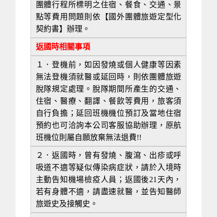
團體行程所標明之住宿、餐食、交通、景
點等費用問題則依【國外團體旅遊定型化
契約書】辦理。
返國時相關事項
１．登機前，如因發燒或個人健康等因素
無法登機須就醫或延回時，則依團體旅遊
脫隊規定處理。脫隊期間所產生的交通、
住宿、醫療、翻譯、餐飲等費用，旅客須
自行負擔；延回班機機位預訂及當地住宿
預約也可洽詢本公司客服協助辦理，原航
班機位則屬自願放棄無法退費!!
２．返國時，曾有發燒、腹瀉、出疹或呼
吸道不適等疑似傳染病症狀，請於入境時
主動告知機場檢疫人員；返國後21天內，
若有身體不適，請盡速就醫，並告知醫師
旅遊史及接觸史。