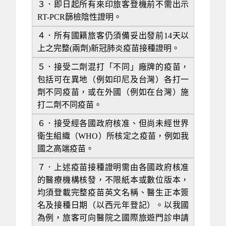
３．即日起所有來印旅客登機前不需出示
RT-PCR篩檢陰性證明。
４．所有國籍旅客仍須備妥出發前14天以
上之完整(兩劑)新冠肺炎疫苗接種證明。
５．接受二劑混打「不同」廠牌的疫苗，
包括可在異地（例如印尼及台灣）各打一
劑不同疫苗，或在外國（例如在台灣）施
打二劑不同疫苗。
６．接受經各國政府核准、但尚未經世界
衛生組織（WHO）所核定之疫苗，例如我
國之高端疫苗。
７．上述疫苗接種證明需由各國政府核准
的醫療機構核發，不限紙本或數位版本，
均須登載完整疫苗英文名稱、醫生正本簽
名及接種日期（以西元年登記）。以我國
為例，旅客可向醫院之國際旅遊門診申請