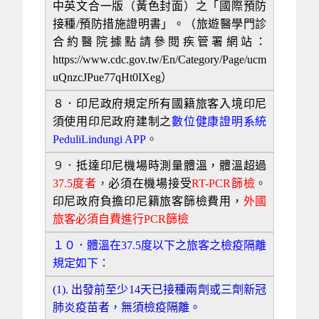
中英文合一版（黃色封面）之「國際預防
接種/預防措施證明書」。（旅遊醫學門診
合約醫院據點請參閱疾管署網站：
https://www.cdc.gov.tw/En/Category/Page/ucm
uQnzcJPue77qHt0IXeg）
８．印尼政府規定所有國籍旅客入境印尼
須使用印尼政府建制之
數位健康證明系統
PeduliLindungi APP
。
９．
抵達印尼機場時測量體溫，體溫超過
37.5度者
，
必須在機場接受
RT-PCR篩檢
。
印尼政府負擔印尼籍旅客篩檢費用，
外國
旅客必須自費進行PCR篩檢
１０．體溫在37.5度以下之旅客之檢疫隔離
規定如下：
(1).
出發前至少14天已接種兩劑或三劑新冠
肺炎疫苗者，無須檢疫隔離。