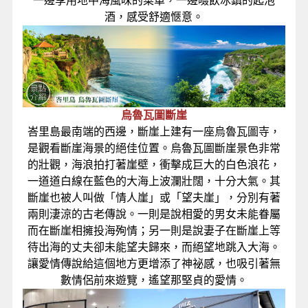
一邊享用地中海風味的菜單，一邊啜飲冰鎮的起泡
酒，感受舒適愜意。
烏魯瓦圖斷崖
峇里島最南端的西邊，斷崖上建有一座烏魯瓦圖寺，
是觀看斷崖海景的絕佳位置。烏魯瓦圖斷崖景色非常
的壯觀，海浪拍打著崖壁，衝擊成巨大的白色浪花，
一道道白線在藍色的大海上波瀾壯闊，十分大氣。其
斷崖也被人叫做「情人崖」或「望夫崖」，分別有著
兩則淒涼的古老傳說。一則是說相愛的男女未能眷屬
而在斷崖相擁投海殉情；另一則是說妻子在斷崖上等
待出海的丈夫卻未能望夫歸來，而絕望地跳入大海。
讓愛情傳說給這個地方更增添了神祕感，也吸引著無
數情侶前來遊覽，遙望那堅貞的愛情
。