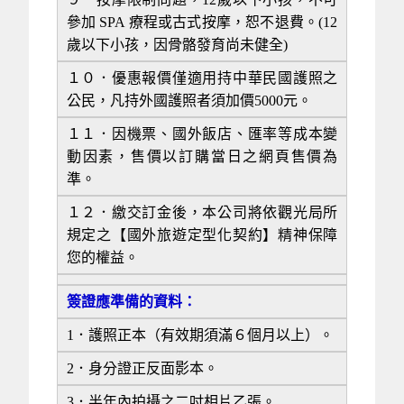
參加 SPA 療程或古式按摩，恕不退費。(12
歲以下小孩，因骨骼發育尚未健全)
１０．
優惠報價僅適用持中華民國護照之
公民，凡持外國護照者須加價5000元。
１１．
因機票、國外飯店、匯率等成本變
動因素，售價以訂購當日之網頁售價為
準。
１２．
繳交訂金後，本公司將依觀光局所
規定之【國外旅遊定型化契約】精神保障
您的權益。
簽證應準備的資料：
1．護照正本（有效期須滿６個月以上）。
2．身分證正反面影本。
3．半年內拍攝之二吋相片乙張。