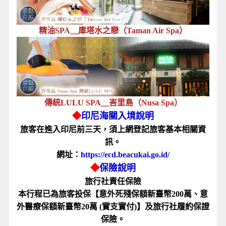
精油SPA＿
庫塔水之戀（Taman Air Spa）
傳統LULU SPA＿峇里島
（
Nusa Spa
）
◆
印尼海關入境說明
旅客在進入印尼前三天，須上網登記旅客基本相關資
訊。
網址：
https://ecd.beacukai.go.id/
◆
保險說明
旅行社責任保險
本行程已為旅客投保【意外死殘保額新臺幣200萬、意
外醫療保額新臺幣20萬 (實支實付)】及旅行社履約保證
保險。