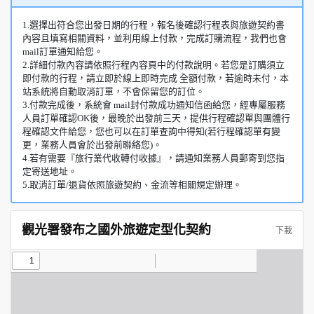
1.選擇出符合您出發日期的行程，報名後確認行程表與旅遊契約書
內容且填寫相關資料，並利用線上付款，完成訂購流程，我們也會
mail訂單通知給您。
2.詳細付款內容請依照行程內容頁中的付款說明。若您是訂購須立
即付款的行程，請立即於線上即時完成 全額付款，若逾時未付，本
站系統將自動取消訂單，不會保留您的訂位。
3.付款完成後，系統會 mail封付款成功通知信函給您，經專屬服務
人員訂單確認OK後，最晚於出發前三天，提供行程確認單與團體行
程確認文件給您，您也可以在訂單查詢中得知(若行程確認單有變
更，業務人員會於出發前聯絡您)。
4.若有需要『旅行業代收轉付收據』，請通知業務人員郵寄到您指
定寄送地址。
5.取消訂單/退貨依照旅遊契約、金流等相關規定辦理。
觀光署發布之國外旅遊定型化契約
下載