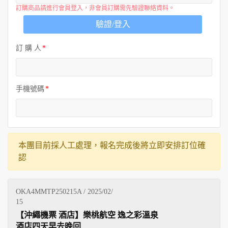
訂購商品請進行會員登入，非會員訂購需先驗證聯絡資料。
驗證/登入
訂 購 人
手機號碼
本團目前採人工處理，報名完成後將立即安排訂位確
認
OKA4MMTP250215A / 2025/02/
15
【沖繩機票 酒店】樂桃航空 逸之彩溫泉
酒店四天早去晚回