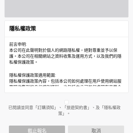
隱私權政策
前言申明:
本公司在此聲明對於個人的網路隱私權，絕對尊重並予以保
護。本公司在相關網站之資料收集及運用方式，以及我們的隱
私權保護政策。
隱私權保護政策適用範圍:
隱私權保護政策內容，包括本公司如何處理在用戶使用網站服
務時收集到的身份識別資料，也包括本公司如何處理在商業合
作與本公司合作時分享的任何身份識別資料。隱私權保護政策
不適用於本公司以外的公司或網站群，與非本站所僱用或管理
人員。例如您透過本公司旗下網站上的廣告廠商連結，這些置
已閱讀並同意「訂購須知」、「旅遊契約書」、及「隱私權政
放連結的廠商也可能蒐集您個人的資料。對於您主動提供的個
策」。
人資訊，這些廣告廠商或連結網站有其個別的隱私權保護政
策，其資料處理措施不適用於本公司隱私權保護政策。
您個人在本網站上的聊天室或討論區中任意公開個人資料的行
截止報名
取消