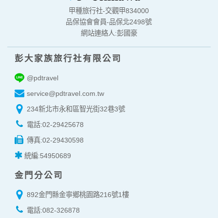
身份證字號、電子郵件、出生日期、性別、行業等相關資料，
當您註冊成功，並登入使用我們的服務後，我們即取得您的資
甲種旅行社-交觀甲834000
料。註冊時，本網站取得您的姓名、電話、住址、身份證字
品保協會會員-品保北2498號
號、電子郵件、出生日期、性別、行業等相關資料，當您註冊
網站連絡人:彭國豪
成功，並登入使用我們的服務後，本網站即取得您的資料。
其他除了上述，會保留您在上網瀏覽或查詢時，伺服器自行產
彭大家族旅行社有限公司
生的相關記錄，包括您使用連線設備的 IP 位址、使用時間、使
用的瀏覽器、瀏覽及點選資料紀錄等。本網站會對個別連線者
@pdtravel
的瀏覽器予以標示，歸納使用者瀏覽器在本網站內部所瀏覽的
網頁，除非您願意告知您的個人資料，否則本網站不會也無法
service@pdtravel.com.tw
將此項記錄和您對應。請您注意，在本網站網刊登廣告之廠
商，或與連結本網站，也可能蒐集您個人的資料。對於您主動
234新北市永和區智光街32巷3號
提供的個人資訊，這些廣告廠商、或連結網站有其個別的私權
電話:02-29425678
保護政策，其資料處理措施不適用本網站隱私權保護政策，本
公司不負任何連帶責任。
傳真:02-29430598
本網站將在事前或註冊登錄取得您的同意後，傳送商業性資料
統編:54950689
或電子郵件給您。本公司除了在該資料或電子郵件上註明是由
本公司發送，也會在該資料或電子郵件上提供您能隨時停止接
金門分公司
收這些資料或電子郵件的方法及說明。
892金門縣金寧鄉桃園路216號1樓
資料使用:
本公司不會向任何人出售或出借您的個人識別資料。
電話:082-326878
在以下情況下， 本公司會向其他人士或公司提供您的個人識別