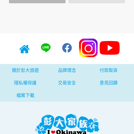
為，在非經加密的保護下，亦不適用於本公司隱私權保護政
策。
資料的蒐集與使用方式:
為了在本網站提供您最佳的互動性服務，可能會請您提供相關
個人的資料，其範圍如下：
本網站在您使用服務信箱、問卷調查等互動性功能時，會保留
您所提供的姓名、電子郵件地址、聯絡方式及使用時間等。
於一般瀏覽時，伺服器會自行記錄相關行徑，包括您使用連線
設備的 IP 位址、使用時間、使用的瀏覽器、瀏覽及點選資料記
錄等，做為我們增進網站服務的參考依據，此記錄為內部應
用，決不對外公布。
關於彭大旅遊
品牌理念
付款取貨
為提供精確的服務，我們會將收集的問卷調查內容進行統計與
分析，分析結果之統計數據或說明文字呈現，除供內部研究
隱私權保護
交易安全
意見回饋
外，我們會視需要公佈統計數據及說明文字，但不涉及特定個
人之資料。
檔案下載
除非取得您的同意或其他法令之特別規定，本網站絕不會將您
的個人資料揭露予第三人或使用於蒐集目的以外之其他用途。
在您於本網站註冊帳號、使用本網站相關產品、服務、活動或
贈獎時，本網站會收集您的個人識別資料，本網站也可以從商
業夥伴處取得個人資料。
當客戶在本網站註冊時，我們會取得您的姓名、電話、住址、